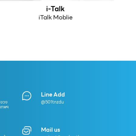
i-Talk
iTalk Moblie
Line Add
แขวง
@501tnzdu
งเทพฯ
Mail us