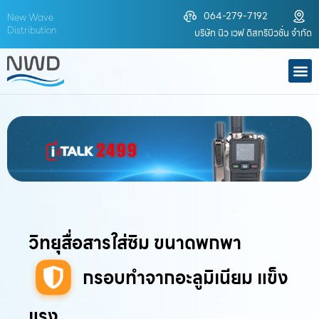
Skip
064-279-7192
New Wave
to
Distribution
บริษัท นิว เวฟ ดิสทริบิวชั่น จำกัด
content
M
วิทยุสื่อสารใส่ซิม ขนาดพกพา
กรอบทำจากอะลูมิเนียม แข็ง
แรง